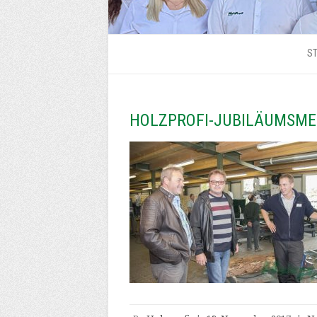
ST
HOLZPROFI-JUBILÄUMSME