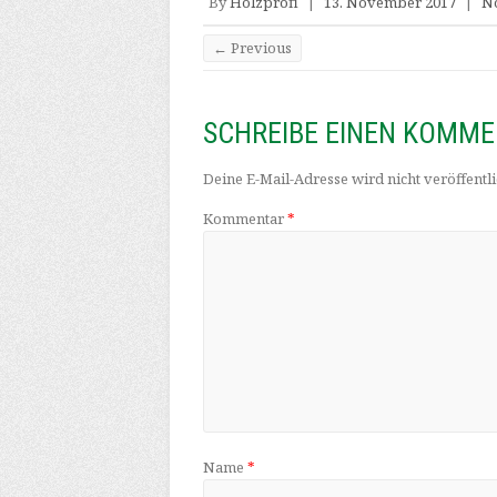
By
Holzprofi
|
13. November 2017
|
N
← Previous
SCHREIBE EINEN KOMM
Deine E-Mail-Adresse wird nicht veröffentli
Kommentar
*
Name
*