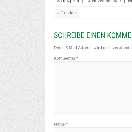
By
Holzprofi
|
13. November 2017
|
N
← Previous
SCHREIBE EINEN KOMM
Deine E-Mail-Adresse wird nicht veröffentli
Kommentar
*
Name
*