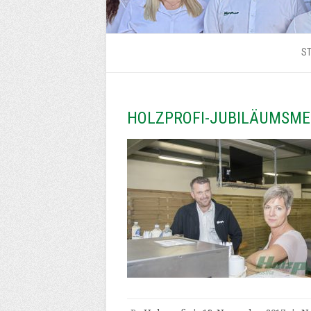
ST
HOLZPROFI-JUBILÄUMSME