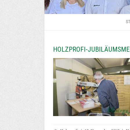
ST
HOLZPROFI-JUBILÄUMSME