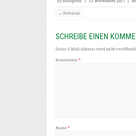
By
Holzprofi
|
13. November 2017
|
N
← Previous
SCHREIBE EINEN KOMM
Deine E-Mail-Adresse wird nicht veröffentli
Kommentar
*
Name
*