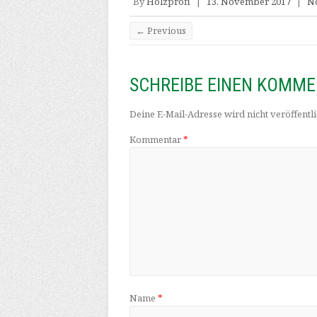
By
Holzprofi
|
13. November 2017
|
N
← Previous
SCHREIBE EINEN KOMM
Deine E-Mail-Adresse wird nicht veröffentli
Kommentar
*
Name
*