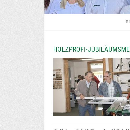
ST
HOLZPROFI-JUBILÄUMSME